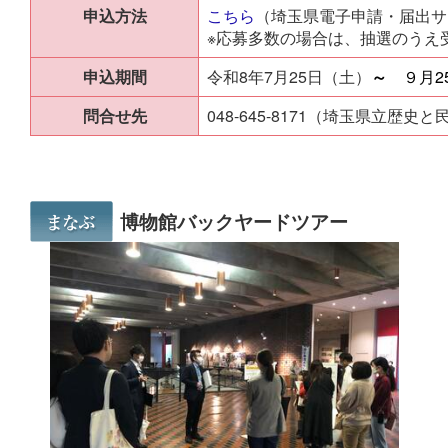
申込方法
こちら
（埼玉県電子申請・届出サ
※応募多数の場合は、抽選のうえ
申込期間
令和8年7月25日（土）
～
９月2
問合せ先
048-645-8171（埼玉県立
博物館バックヤードツアー