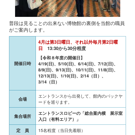
普段は見ることの出来ない博物館の裏側を当館の職員
がご案内します。
4月は第3日曜日、それ以外毎月第2日曜
日
13:30から30分程度
【令和８年度の開催日】
開催日時
4/19(日)、5/10(日)、6/14(日)、7/12(日)、
8/9(日)、9/13(日)、10/11(日)、11/8(日)、
12/13(日)、1/10(日)、2/14（日）、
3/14（日）
エントランスから出発して、館内のバックヤ
会場
ードを巡ります。
エントランスロビーの「総合案内横 展示室
集合場所
入口（有料エリア）」
定 員
15名程度（当日先着順）