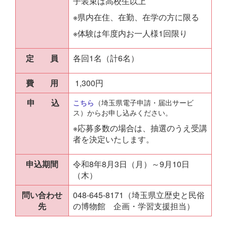
子装束は高校生以上
※県内在住、在勤、在学の方に限る
※体験は年度内お一人様1回限り
定 員
各回1名（計6名）
費 用
1,300円
申 込
こちら
（埼玉県電子申請・届出サービ
ス）からお申し込みください。
※応募多数の場合は、抽選のうえ受講
者を決定いたします。
申込期間
令和8年8月3日（月）～9月10日
（木）
問い合わせ
048-645-8171（埼玉県立歴史と民俗
先
の博物館 企画・学習支援担当）