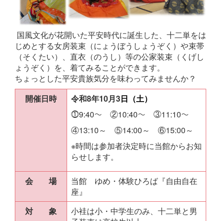
国風文化が花開いた平安時代に誕生した、十二単をは
じめとする女房装束（にょうぼうしょうぞく）や束帯
（そくたい）、直衣（のうし）等の公家装束（くげし
ょうぞく）を、着てみることができます。
ちょっとした平安貴族気分を味わってみませんか？
開催日時
令和8年10
月3
日（土）
⓵9:40～ ②10:40～ ③11:10～
④13:10～ ⑤14:0
0～ ⑥15
:0
0～
※時間は参加者決定時に当館からお知
らせします。
会 場
当館 ゆめ・体験ひろば『自由自在
座』
対 象
小袿は小・中学生のみ、十二単と男