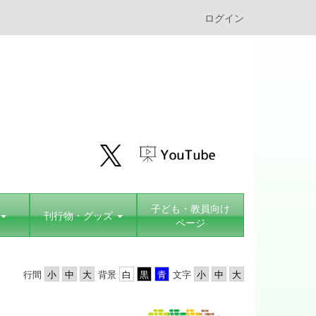
ログイン
子ども・教員向け
刊行物・グッズ
ページ
行間
背景
文字