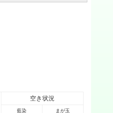
空き状況
藍染
まが玉