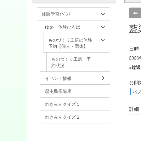
体験学習ｲﾍﾞﾝﾄ
藍
ゆめ・体験ひろば
ものづくり工房の体験
予約【個人・団体】
日時
2026
ものづくり工房 予
約状況
※繰
イベント情報
公開
歴史民俗講座
パ
れきみんクイズ１
詳細
れきみんクイズ２