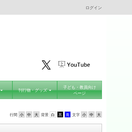
ログイン
子ども・教員向け
刊行物・グッズ
ページ
行間
背景
文字