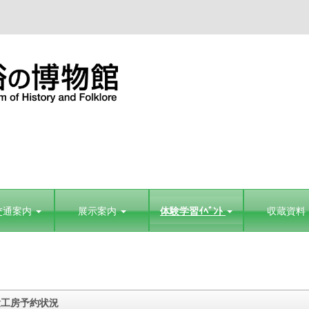
交通案内
展示案内
体験学習ｲﾍﾞﾝﾄ
収蔵資料
験工房予約状況