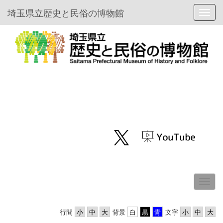
埼玉県立歴史と民俗の博物館
Toggl
行間
背景
文字