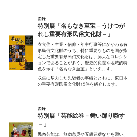
図録
特別展「名もなき至宝－うけつが
れし重要有形民俗文化財－」
衣食住・生業・信仰・年中行事等にかかわる有
形民俗文化財のうち、特に重要なものを国が指
定した重要有形民俗文化財は、膨大なコレクシ
ョンであることが多く、歴史的変遷や地域的特
色を示す「名もなき至宝」といえます。
収集に尽力した先駆者の事績とともに、東日本
の重要有形民俗文化財15件を紹介します。
図録
特別展「芸能絵巻－舞い踊り囃す
－」
民俗芸能は、無病息災や五穀豊穣などを願い、