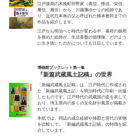
江戸後期の木挽町狩野家（典信、惟信、栄信、
養信、雅信）から、川越藩ゆかりの絵師であ
り、近代日本画の父と呼ばれた橋本雅邦までの
作品を紹介します。
江戸から明治へと時代が変わる中、幕府の御用
を務めた絵師が、生活基盤の崩壊後、どのよう
に生き抜いたのかについても注目しています。
博物館ブックレット第一集
『新篇武蔵風土記稿』の世界
「新編武蔵風土記稿」は、江戸時代に作成され
た「新編武蔵風土記」を明治時代に印刷・出版
したものです。江戸時代の武蔵国の姿を表して
おり、埼玉県内の多くの文化財や風景が掲載さ
れています。
本紙では、同誌の成立経緯や挿図と現代の実物
を比較して、「新編武蔵風土記稿」の特徴を紹
介しています。