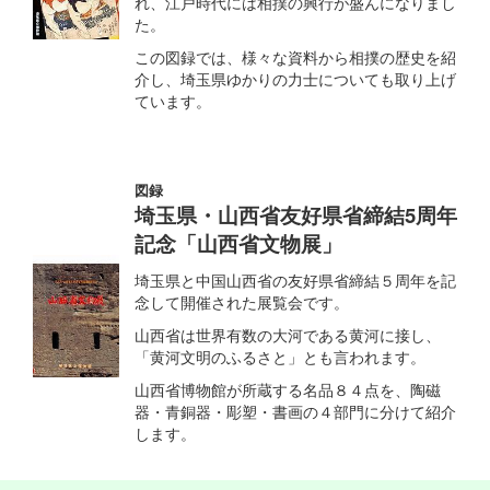
れ、江戸時代には相撲の興行が盛んになりまし
た。
この図録では、様々な資料から相撲の歴史を紹
介し、埼玉県ゆかりの力士についても取り上げ
ています。
図録
埼玉県・山西省友好県省締結5周年
記念「山西省文物展」
埼玉県と中国山西省の友好県省締結５周年を記
念して開催された展覧会です。
山西省は世界有数の大河である黄河に接し、
「黄河文明のふるさと」とも言われます。
山西省博物館が所蔵する名品８４点を、陶磁
器・青銅器・彫塑・書画の４部門に分けて紹介
します。