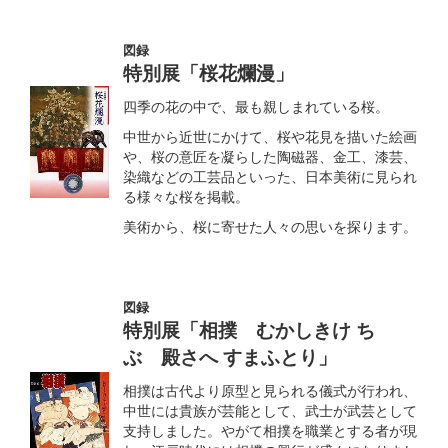
図録
特別展「桜花爛漫」
四季の花の中で、最も親しまれている桜。
中世から近世にかけて、桜や花見を描いた絵画
や、桜の意匠を凝らした陶磁器、金工、漆芸、
染織などの工芸品といった、日本美術に見られ
る様々な桜を掲載。
美術から、桜に寄せた人々の思いを探ります。
図録
特別展「相撲 むかしきけ ちゝ
ぶ 殿さへ すまふとり」
相撲は古代より原型と見られる儀式が行われ、
中世には貴族が芸能として、武士が武芸として
支持しました。やがて相撲を職業とする者が現