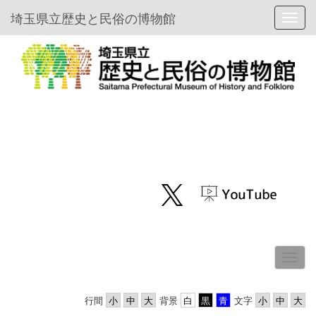
埼玉県立歴史と民俗の博物館
Toggl
行間
背景
文字