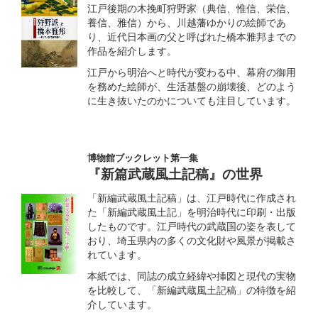
江戸後期の木挽町狩野家（典信、惟信、栄信、
養信、雅信）から、川越藩ゆかりの絵師であ
り、近代日本画の父と呼ばれた橋本雅邦までの
作品を紹介します。
江戸から明治へと時代が変わる中、幕府の御用
を務めた絵師が、生活基盤の崩壊後、どのよう
に生き抜いたのかについても注目しています。
博物館ブックレット第一集
『新篇武蔵風土記稿』の世界
「新編武蔵風土記稿」は、江戸時代に作成され
た「新編武蔵風土記」を明治時代に印刷・出版
したものです。江戸時代の武蔵国の姿を表して
おり、埼玉県内の多くの文化財や風景が掲載さ
れています。
本紙では、同誌の成立経緯や挿図と現代の実物
を比較して、「新編武蔵風土記稿」の特徴を紹
介しています。