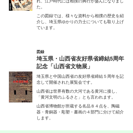
れ、江戸時代には相撲の興行が盛んになりまし
た。
この図録では、様々な資料から相撲の歴史を紹
介し、埼玉県ゆかりの力士についても取り上げ
ています。
図録
埼玉県・山西省友好県省締結5周年
記念「山西省文物展」
埼玉県と中国山西省の友好県省締結５周年を記
念して開催された展覧会です。
山西省は世界有数の大河である黄河に接し、
「黄河文明のふるさと」とも言われます。
山西省博物館が所蔵する名品８４点を、陶磁
器・青銅器・彫塑・書画の４部門に分けて紹介
します。