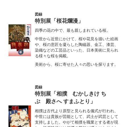
図録
特別展「桜花爛漫」
四季の花の中で、最も親しまれている桜。
中世から近世にかけて、桜や花見を描いた絵画
や、桜の意匠を凝らした陶磁器、金工、漆芸、
染織などの工芸品といった、日本美術に見られ
る様々な桜を掲載。
美術から、桜に寄せた人々の思いを探ります。
図録
特別展「相撲 むかしきけ ちゝ
ぶ 殿さへ すまふとり」
相撲は古代より原型と見られる儀式が行われ、
中世には貴族が芸能として、武士が武芸として
支持しました。やがて相撲を職業とする者が現