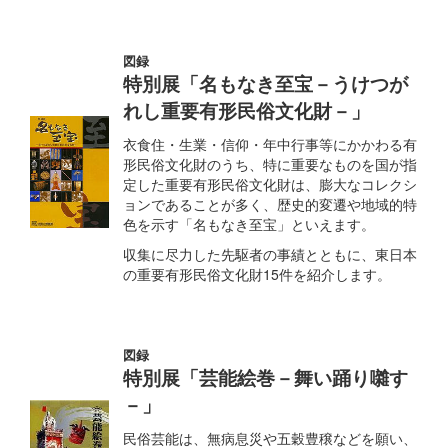
図録
特別展「名もなき至宝－うけつが
れし重要有形民俗文化財－」
衣食住・生業・信仰・年中行事等にかかわる有
形民俗文化財のうち、特に重要なものを国が指
定した重要有形民俗文化財は、膨大なコレクシ
ョンであることが多く、歴史的変遷や地域的特
色を示す「名もなき至宝」といえます。
収集に尽力した先駆者の事績とともに、東日本
の重要有形民俗文化財15件を紹介します。
図録
特別展「芸能絵巻－舞い踊り囃す
－」
民俗芸能は、無病息災や五穀豊穣などを願い、