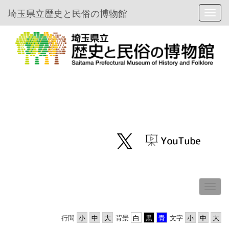
埼玉県立歴史と民俗の博物館
Toggl
行間
背景
文字